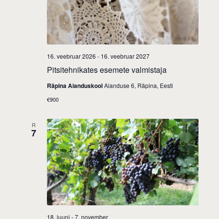
s
a
V
S
t
i
e
e
.
e
16. veebruar 2026
-
16. veebruar 2027
a
Pitsitehnikates esemete valmistaja
w
r
Räpina Aianduskool
Aianduse 6, Räpina, Eesti
s
c
€900
N
h
R
7
a
a
n
v
d
i
V
g
i
a
18. juuni
-
7. november