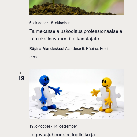
6. oktoober
-
8. oktoober
Taimekaitse aluskoolitus professionaalsele
taimekaitsevahendite kasutajale
Räpina Aianduskool
Aianduse 6, Räpina, Eesti
€190
E
19
19. oktoober
-
14. detsember
Tegevusjuhendaja, tugiisiku ja