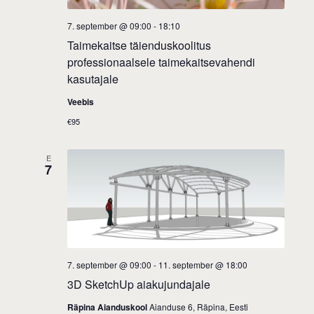
7. september @ 09:00
-
18:10
Taimekaitse täienduskoolitus
professionaalsele taimekaitsevahendi
kasutajale
Veebis
€95
E
7
7. september @ 09:00
-
11. september @ 18:00
3D SketchUp aiakujundajale
Räpina Aianduskool
Aianduse 6, Räpina, Eesti