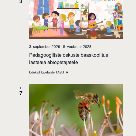
3
3. september 2026
-
5. veebruar 2028
Pedagoogiliste oskuste baaskoolitus
lasteaia abiõpetajatele
Edukalt lõpetajale TASUTA
E
7