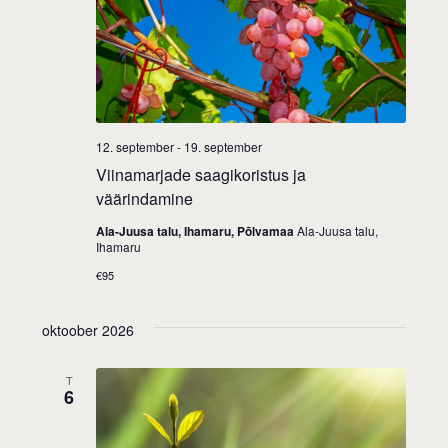
12. september
-
19. september
Viinamarjade saagikoristus ja
väärindamine
Ala-Juusa talu, Ihamaru, Põlvamaa
Ala-Juusa talu,
Ihamaru
€95
oktoober 2026
T
6