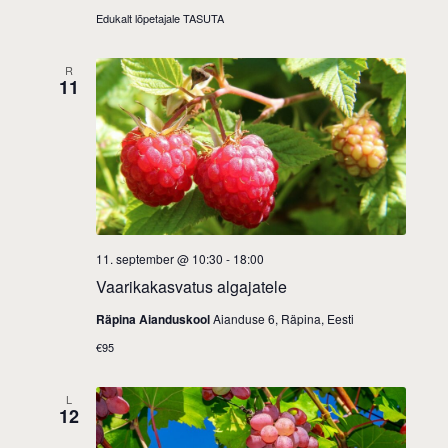
Edukalt lõpetajale TASUTA
R
11
11. september @ 10:30
-
18:00
Vaarikakasvatus algajatele
Räpina Aianduskool
Aianduse 6, Räpina, Eesti
€95
L
12