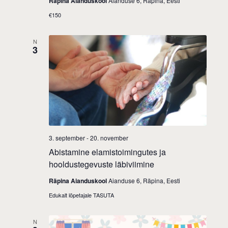
Räpina Aianduskool
Aianduse 6, Räpina, Eesti
n
€150
N
3
3. september
-
20. november
Abistamine elamistoimingutes ja
hooldustegevuste läbiviimine
Räpina Aianduskool
Aianduse 6, Räpina, Eesti
Edukalt lõpetajale TASUTA
N