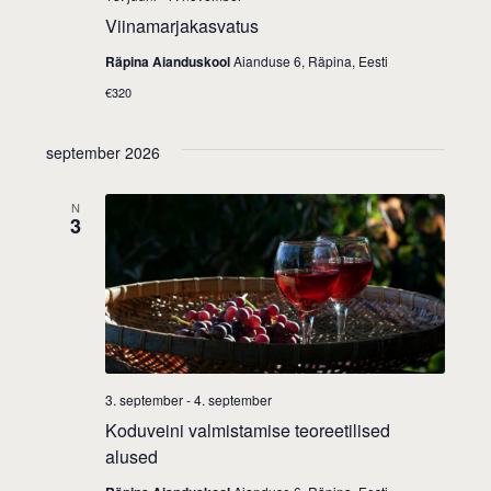
e
Viinamarjakasvatus
t
w
Räpina Aianduskool
Aianduse 6, Räpina, Eesti
i
€320
s
o
N
september 2026
n
a
N
3
v
i
g
a
t
3. september
-
4. september
Koduveini valmistamise teoreetilised
i
alused
o