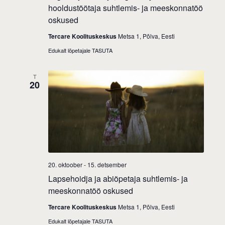
hooldustöötaja suhtlemis- ja meeskonnatöö
oskused
Tercare Koolituskeskus
Metsa 1, Põlva, Eesti
Edukalt lõpetajale TASUTA
T
20
20. oktoober
-
15. detsember
Lapsehoidja ja abiõpetaja suhtlemis- ja
meeskonnatöö oskused
Tercare Koolituskeskus
Metsa 1, Põlva, Eesti
Edukalt lõpetajale TASUTA