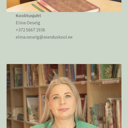
Koolitusjuht
Elina Oeselg
+372 5667 1936
elina.oeselg@aianduskool.ee