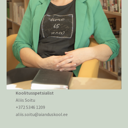
Koolitusspetsialist
Aliis Soitu
+372 5346 1209
aliis.soitu@aianduskool.ee