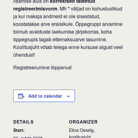
lisamise alus on
korrektselt täidetud
registreerimisvorm
. Mh
*
väljad on kohustuslikud
ja kui maksja andmeid ei ole sisestatud,
koostatakse arve eraisikule. Õppegruppi arvamine
toimub avalduste laekumise järjekorras, koha
õppegrupis tagab ettemaksuarve tasumine.
Koolitusjuht võtab teiega enne kursuse algust veel
ühendust!
Registreerumine lõppenud
Add to calendar
DETAILS
ORGANIZER
Start:
Elina Oeselg,
koolitusjuht