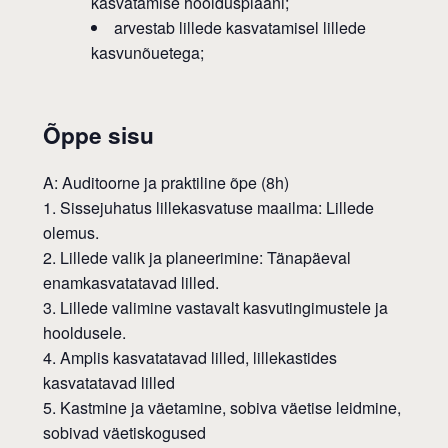
kasvatamise hooldusplaani;
arvestab lillede kasvatamisel lillede
kasvunõuetega;
Õppe sisu
A: Auditoorne ja praktiline õpe (8h)
1. Sissejuhatus lillekasvatuse maailma: Lillede
olemus.
2. Lillede valik ja planeerimine: Tänapäeval
enamkasvatatavad lilled.
3. Lillede valimine vastavalt kasvutingimustele ja
hooldusele.
4. Amplis kasvatatavad lilled, lillekastides
kasvatatavad lilled
5. Kastmine ja väetamine, sobiva väetise leidmine,
sobivad väetiskogused