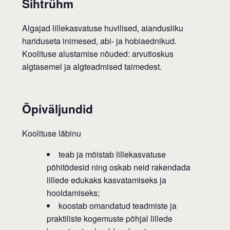
Sihtrühm
Algajad lillekasvatuse huvilised, aiandusliku
hariduseta inimesed, abi- ja hobiaednikud.
Koolituse alustamise nõuded: arvutioskus
algtasemel ja algteadmised taimedest.
Õpiväljundid
Koolituse läbinu
teab ja mõistab lillekasvatuse
põhitõdesid ning oskab neid rakendada
lillede edukaks kasvatamiseks ja
hooldamiseks;
koostab omandatud teadmiste ja
praktiliste kogemuste põhjal lillede