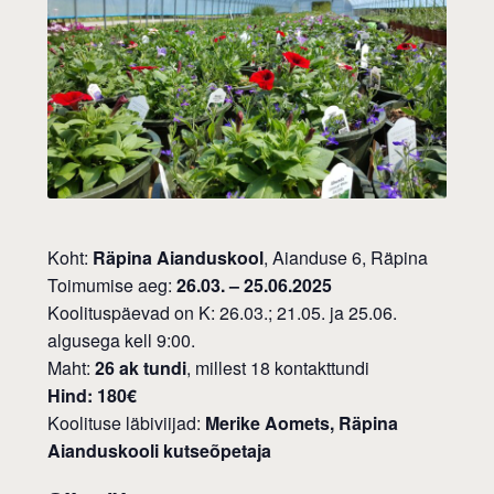
Koht:
Räpina Aianduskool
, Aianduse 6, Räpina
Toimumise aeg:
26.03. – 25.06.2025
Koolituspäevad on K: 26.03.; 21.05. ja 25.06.
algusega kell 9:00.
Maht:
26 ak tundi
, millest 18 kontakttundi
Hind: 180€
Koolituse läbiviijad:
Merike Aomets, Räpina
Aianduskooli kutseõpetaja