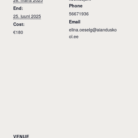
26. märts 2025
Phone
End:
56671936
25. juuni 2025
Email
Cost:
elina.oeselg@aiandusko
€180
ol.ee
VENUE