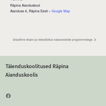
Räpina Aianduskool
Aianduse 6, Räpina
Eesti
+ Google Map
Graafiline disain ja videotöötlus vabavaraliste programmidega
Täienduskoolitused Räpina
Aianduskoolis
Facebook