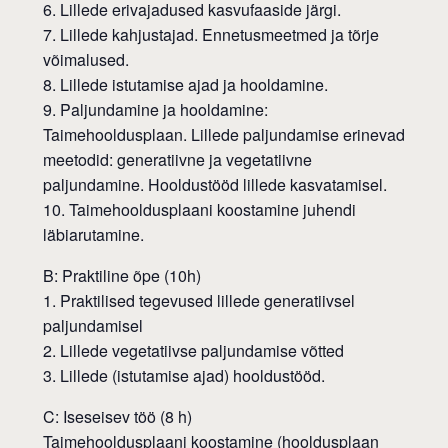
6. Lillede erivajadused kasvufaaside järgi.
7. Lillede kahjustajad. Ennetusmeetmed ja tõrje
võimalused.
8. Lillede istutamise ajad ja hooldamine.
9. Paljundamine ja hooldamine:
Taimehooldusplaan. Lillede paljundamise erinevad
meetodid: generatiivne ja vegetatiivne
paljundamine. Hooldustööd lillede kasvatamisel.
10. Taimehooldusplaani koostamine juhendi
läbiarutamine.
B: Praktiline õpe (10h)
1. Praktilised tegevused lillede generatiivsel
paljundamisel
2. Lillede vegetatiivse paljundamise võtted
3. Lillede (istutamise ajad) hooldustööd.
C: Iseseisev töö (8 h)
Taimehooldusplaani koostamine (hooldusplaan