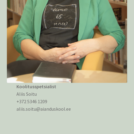
Koolitusspetsialist
Aliis Soitu
+372 5346 1209
aliis.soitu@aianduskool.ee