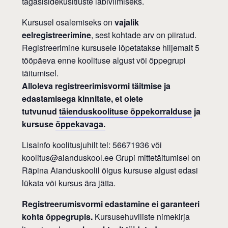
tagasisideküsitluste läbiviimiseks.
Kursusel osalemiseks on
vajalik
eelregistreerimine
, sest kohtade arv on piiratud.
Registreerimine kursusele lõpetatakse hiljemalt 5
tööpäeva enne koolituse algust või õppegrupi
täitumisel.
Alloleva registreerimisvormi täitmise ja
edastamisega kinnitate, et olete
tutvunud
täienduskoolituse õppekorralduse
ja
kursuse
õppekavaga.
Lisainfo koolitusjuhilt tel: 56671936 või
koolitus@aianduskool.ee Grupi mittetäitumisel on
Räpina Aianduskoolil õigus kursuse algust edasi
lükata või kursus ära jätta.
Registreerumisvormi edastamine ei garanteeri
kohta õppegrupis.
Kursusehuviliste nimekirja