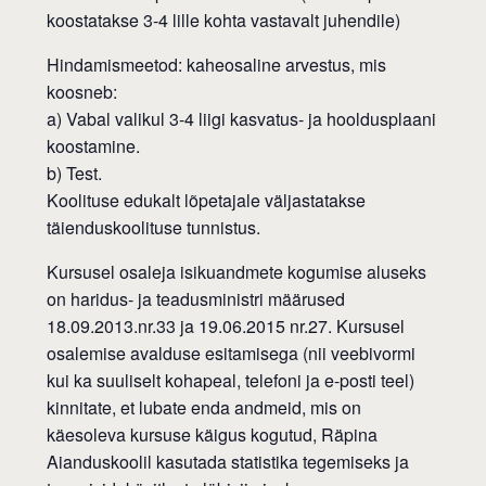
koostatakse 3-4 lille kohta vastavalt juhendile)
Hindamismeetod: kaheosaline arvestus, mis
koosneb:
a) Vabal valikul 3-4 liigi kasvatus- ja hooldusplaani
koostamine.
b) Test.
Koolituse edukalt lõpetajale väljastatakse
täienduskoolituse tunnistus.
Kursusel osaleja isikuandmete kogumise aluseks
on haridus- ja teadusministri määrused
18.09.2013.nr.33 ja 19.06.2015 nr.27. Kursusel
osalemise avalduse esitamisega (nii veebivormi
kui ka suuliselt kohapeal, telefoni ja e-posti teel)
kinnitate, et lubate enda andmeid, mis on
käesoleva kursuse käigus kogutud, Räpina
Aianduskoolil kasutada statistika tegemiseks ja