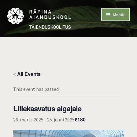
Liigu
Liigu
Menüü
navigeerimisele
sisu
juurde
Ava
Avaleht
alamm
Ava
Koolitused
alamm
Ava
Kontakt
« All Events
alamm
Aianduskooli lehele
This event has passed.
Lillekasvatus algajale
€180
26. märts 2025
-
25. juuni 2025