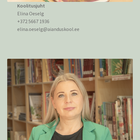
Koolitusjuht
Elina Oeselg
+372 5667 1936
elina.oeselg@aianduskool.ee